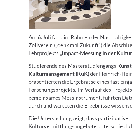
Am
6. Juli
fand im Rahmen der Nachhaltigkei
Zollverein („denk mal Zukunft“) die Abschlu
Lehrprojekts
„Impact-Messung in der Kultu
Studierende des Masterstudiengangs
Kunst
Kulturmanagement (KuK)
der Heinrich-Hein
präsentierten die Ergebnisse eines fast einj
Forschungsprojekts. Im Verlauf des Projekts
gemeinsames Messinstrument, führten Dat
durch und werteten die Ergebnisse wissensch
Die Untersuchung zeigt, dass partizipative
Kulturvermittlungsangebote unterschiedlic