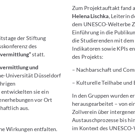
Zum Projektauftakt fand
Helena Lischka
, Leiterin
dem UNESCO-Welterbe Zoll
Einführung in die Publik
tstage der Stiftung
die Studierenden mit dem
sskonferenz des
Indikatoren sowie KPIs e
rvermittlung“
statt.
des Projekts:
vermittlung und
– Nachbarschaft und Com
e-Universität Düsseldorf
– Kulturelle Teilhabe und
ährigen
 entwickelten sie ein
In den Gruppen wurden er
enerhebungen vor Ort
herausgearbeitet – von ei
aftlich aus.
Zollverein über intergener
Austauschprozesse bis hin
im Kontext des UNESCO-
he Wirkungen entfalten.