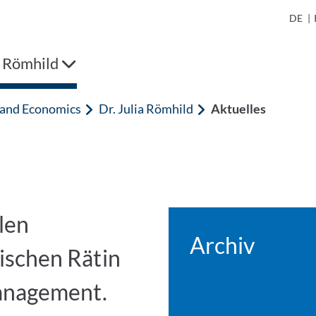
DE
|
a Römhild
n and Economics
Dr. Julia Römhild
Aktuelles
llen
Archiv
ischen Rätin
anagement.