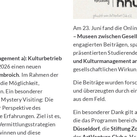
Am 23. Juni fand die Onl
– Museen zwischen Gesell
engagierten Beiträgen, s
präsentierten Studierend
gement a): Kulturbetrieb
und Kulturmanagement a
2026 einen neuen
gesellschaftlichen Wirkun
mbroich
. Im Rahmen der
Die Beiträge wurden forsc
die Möglichkeit,
und überzeugten durch ei
n. Ein besonderer
aus dem Feld.
 Mystery Visiting: Die
 Perspektive des
Ein besonderer Dank gilt 
Erfahrungen. Ziel ist es,
die das Programm bereiche
Vermittlungsstrategien
Düsseldorf
, die
Stiftung Z
ewinnen und diese
der
ArtVenture Club e. V.
s