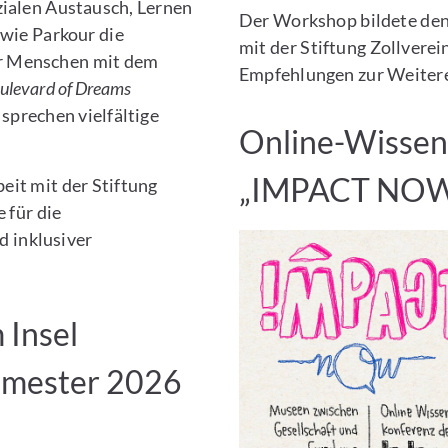
ialen Austausch, Lernen
Der Workshop bildete den
wie Parkour die
mit der Stiftung Zollverei
ger Menschen mit dem
Empfehlungen zur Weitere
ulevard of Dreams
sprechen vielfältige
Online-Wissen
„IMPACT NO
it mit der Stiftung
 für die
d inklusiver
 Insel
mester 2026