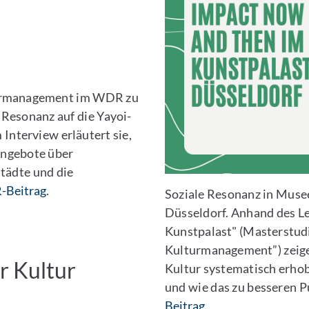
lturmanagement im WDR zu
Resonanz auf die Yayoi-
nterview erläutert sie,
Angebote über
Städte und die
Beitrag
.
Soziale Resonanz in Muse
Düsseldorf. Anhand des Le
Kunstpalast" (Masterstud
Kulturmanagement”) zeige
r Kultur
Kultur systematisch erho
und wie das zu besseren 
Beitrag
.