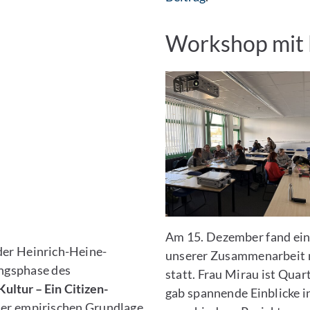
Workshop mit 
Am 15. Dezember fand ei
der Heinrich-Heine-
unserer Zusammenarbeit 
ungsphase des
statt. Frau Mirau ist Quar
ultur – Ein Citizen-
gab spannende Einblicke in
einer empirischen Grundlage