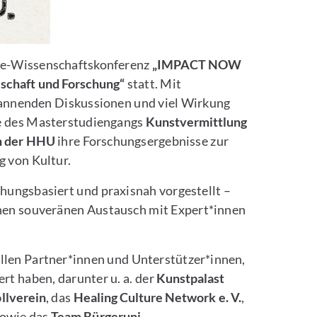
ine-Wissenschaftskonferenz
„IMPACT NOW
schaft und Forschung“
statt. Mit
pannenden Diskussionen und viel Wirkung
e des Masterstudiengangs
Kunstvermittlung
n der HHU
ihre Forschungsergebnisse zur
g von Kultur.
hungsbasiert und praxisnah vorgestellt –
nen souveränen Austausch mit Expert*innen
allen Partner*innen und Unterstützer*innen,
rt haben, darunter u. a. der
Kunstpalast
ollverein
, das
Healing Culture Network e. V.
,
owie das
Team Bürgeruni
.