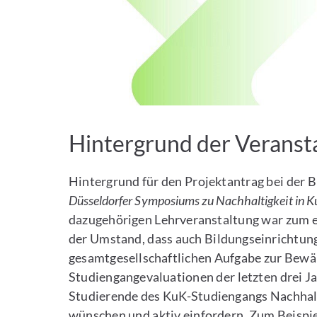
Hintergrund der Veranst
Hintergrund für den Projektantrag bei der 
Düsseldorfer Symposiums zu Nachhaltigkeit in K
dazugehörigen Lehrveranstaltung war zum 
der Umstand, dass auch Bildungseinrichtu
gesamtgesellschaftlichen Aufgabe zur Bewä
Studiengangevaluationen der letzten drei Ja
Studierende des KuK-Studiengangs Nachhalti
wünschen und aktiv einfordern. Zum Beisp