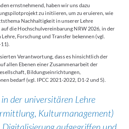
nden ernstnehmend, haben wir uns dazu
ngspilotprojekt zu initiieren, um zu eruieren, wie
ttsthema Nachhaltigkeit in unserer Lehre
h auf die Hochschulvereinbarung NRW 2026, in der
n Lehre, Forschung und Transfer bekennen (vgl.
11).
sierten Verantwortung, dass es hinsichtlich der
auf allen Ebenen einer Zusammenarbeit der
esellschaft, Bildungseinrichtungen,
nen bedarf (vgl. IPCC 2021-2022, D1-2 und 5).
s in der universitären Lehre
ermittlung, Kulturmanagement)
a
Digitalisierung
aufgegriffen und