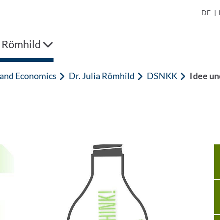
DE
|
a Römhild
n and Economics
Dr. Julia Römhild
DSNKK
Idee un